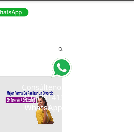
hatsApp
Consúltenos
3166291415
WhatsApp