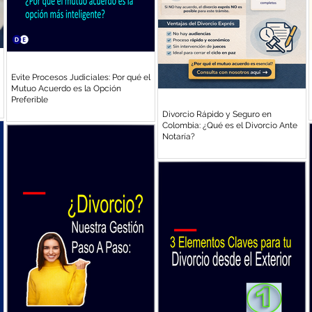
Evite Procesos Judiciales: Por qué el
Mutuo Acuerdo es la Opción
Preferible
Divorcio Rápido y Seguro en
Colombia: ¿Qué es el Divorcio Ante
Notaría?