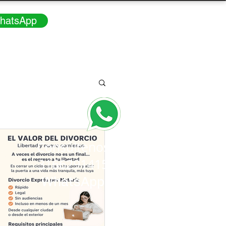
hatsApp
Consúltenos
3166291415
WhatsApp