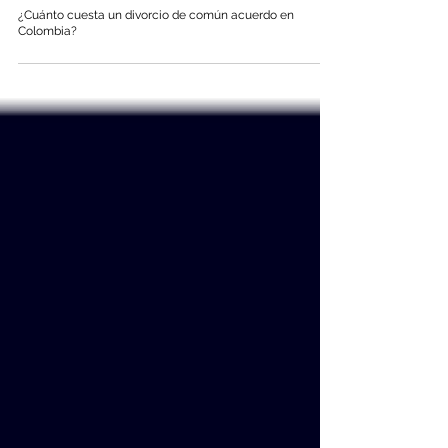
¿Cuánto cuesta un divorcio de común acuerdo en
Colombia?