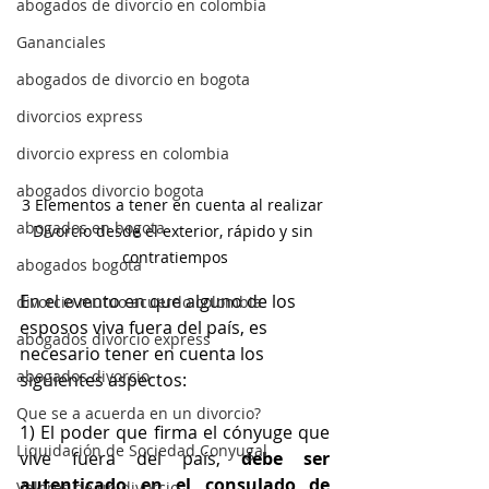
abogados de divorcio en colombia
Gananciales
abogados de divorcio en bogota
divorcios express
divorcio express en colombia
abogados divorcio bogota
3 Elementos a tener en cuenta al realizar 
abogados en bogota
Divorcio desde el exterior, rápido y sin 
contratiempos
abogados bogota
En el evento en que alguno de los 
divorcio mutuo acuerdo colombia
esposos viva fuera del país, es 
abogados divorcio express
necesario tener en cuenta los 
abogados divorcio
siguientes aspectos: 
Que se a acuerda en un divorcio?
1) El poder que firma el cónyuge que 
Liquidación de Sociedad Conyugal
vive fuera del país, 
debe ser 
autenticado en el consulado de 
Valores de un divorcio