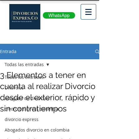
WhatsApp
Entrada
Todas las entradas
3 Elementos a tener en
Todas las entradas
cuenta al realizar Divorcio
Divorcios
desde el exterior, rápido y
Abogado de divorcios
sin contratiempos
divorcio express colombia
divorcio express
Abogados divorcio en colombia