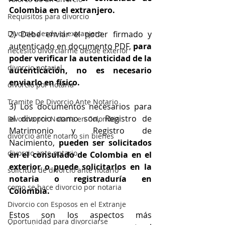
Colombia en el extranjero.
Requisitos para divorcio
Divorcio desde el extranjero
2) Debe enviar el poder firmado y 
autenticado en documento PDF, 
para 
necesito divorciarme desde exterior
poder verificar la autenticidad de la 
divorcio notarial
autenticación, no es necesario 
enviarlo en físico. 
divorcio por notaria
Tramite De Divorcio Ante Notario
3) Los documentos necesarios para 
el divorcio como son, Registro de 
Divorcio por Notaria en Colombia
Matrimonio y Registro de 
divorcio ante notario sin bienes
Nacimiento, 
pueden ser solicitados 
divorcio ante notario
en el consulado de Colombia en el 
exterior o puede solicitarlos en la 
solicitud de divorcio ante notario
notaria o registraduría en 
como se hace divorcio por notaria
Colombia. 
Divorcio con Esposos en el Extranje
Estos son los aspectos más 
Oportunidad para divorciarse