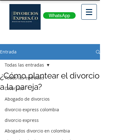
WhatsApp
Entrada
Todas las entradas
¿Cómo plantear el divorcio
Todas las entradas
a la pareja?
Divorcios
Abogado de divorcios
divorcio express colombia
divorcio express
Abogados divorcio en colombia