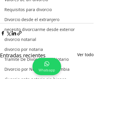
Requisitos para divorcio
Divorcio desde el extranjero
necesito divorciarme desde exterior
divorcio notarial
divorcio por notaria
Entradas recientes
Ver todo
Tramite De Divorcio Ante Notario
Divorcio por Notaria en Colombia
Whatsapp
divorcio ante notario sin bienes
divorcio ante notario
solicitud de divorcio ante notario
como se hace divorcio por notaria
Divorcio con Esposos en el Extranje
Oportunidad para divorciarse