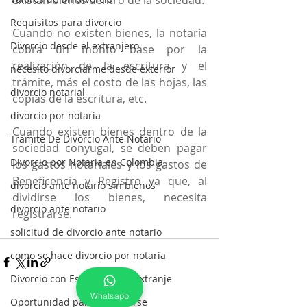
existan bienes dentro de la sociedad. 
Requisitos para divorcio
Cuando no existen bienes, la notaría 
Divorcio desde el extranjero
cobra un monto base por la 
realización de la escritura y el 
necesito divorciarme desde exterior
trámite, más el costo de las hojas, las 
divorcio notarial
copias de la escritura, etc.
divorcio por notaria
Cuando existen bienes dentro de la 
Tramite De Divorcio Ante Notario
sociedad conyugal, se deben pagar 
Divorcio por Notaria en Colombia
los gastos notariales y los gastos de 
Beneficencia y Registro ya que, al 
divorcio ante notario sin bienes
dividirse los bienes, necesita 
divorcio ante notario
registrarse.
solicitud de divorcio ante notario
como se hace divorcio por notaria
Divorcio con Esposos en el Extranje
Whatsapp
Oportunidad para divorciarse