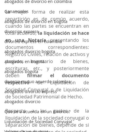
abogados de divorcio en colombia
Gananciales
La mejor forma de realizar esta 
repartición es de común acuerdo, 
abogados de divorcio en bogota
cuando las partes se encuentran en 
divorcios express
total acuerdo, 
la liquidación se hace 
en una Notaría
 presentando los 
divorcio express en colombia
documentos correspondientes: 
abogados divorcio bogota
Registros Civiles, relación de activos y 
pasivos, inventario de bienes, 
abogados en bogota
escrituras, etc., y posteriormente 
abogados bogota
deben
 firmar el documento 
divorcio mutuo acuerdo colombia
respectivo
 de Liquidación de 
Sociedad Conyugal o de Liquidación 
abogados divorcio express
de Sociedad Patrimonial de Hecho.
abogados divorcio
Respecto a los gastos de la 
Que se a acuerda en un divorcio?
liquidación de la sociedad conyugal o 
Liquidación de Sociedad Conyugal
separación de bienes, depende de si 
Valores de un divorcio