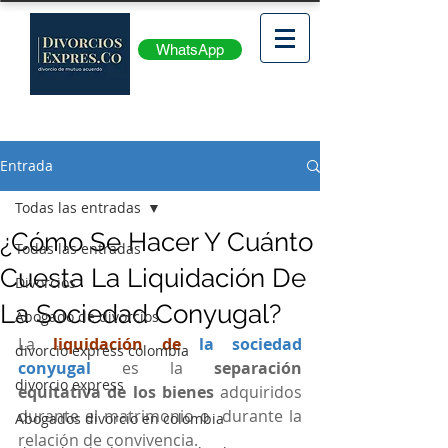
WhatsApp
Entrada
Todas las entradas
¿Cómo Se Hacer Y Cuánto
Todas las entradas
Cuesta La Liquidación De
Divorcios
La Sociedad Conyugal?
Abogado de divorcios
La
liquidación de
la sociedad 
divorcio express colombia
conyugal
 es la 
separación 
divorcio express
equitativa de los bienes
 adquiridos 
durante el matrimonio o  durante la 
Abogados divorcio en colombia
relación de convivencia. 