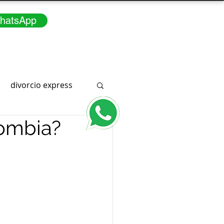
hatsApp
divorcio express
lombia?
Consúltenos
3166291415
a
WhatsApp