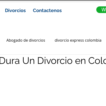
W
Divorcios
Contactenos
Abogado de divorcios
divorcio express colombia
Dura Un Divorcio en Co
ia
abogados de divorcio en colombia
Gananciales
ota
divorcios express
divorcio express en colombi
abogados en bogota
abogados bogota