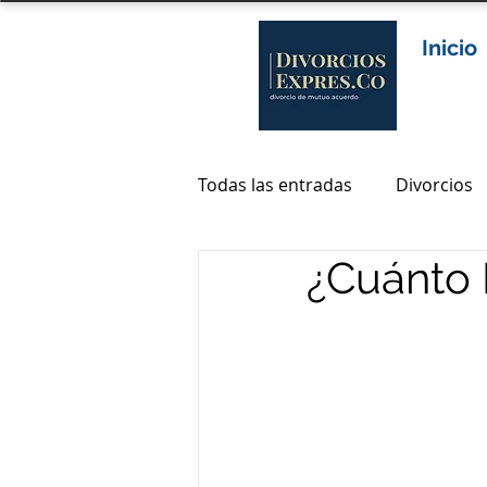
Inicio
Todas las entradas
Divorcios
¿Cuánto 
Abogados divorcio en colomb
abogados de divorcio en bog
abogados divorcio bogota