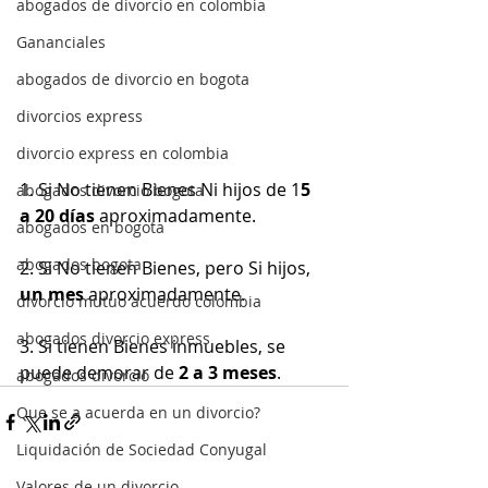
abogados de divorcio en colombia
Gananciales
abogados de divorcio en bogota
divorcios express
divorcio express en colombia
1. Si No tienen Bienes Ni hijos de 1
5 
abogados divorcio bogota
a 20 días
 aproximadamente.
abogados en bogota
abogados bogota
2. Si No tienen Bienes, pero Si hijos, 
un mes
 aproximadamente.
divorcio mutuo acuerdo colombia
abogados divorcio express
3. Si tienen Bienes inmuebles, se 
puede demorar de
 2 a 3 meses
.
abogados divorcio
Que se a acuerda en un divorcio?
Liquidación de Sociedad Conyugal
Valores de un divorcio