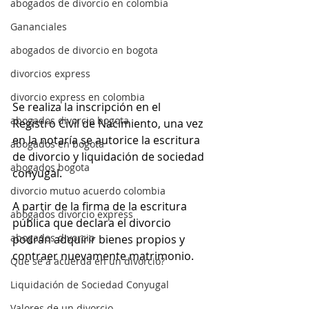
abogados de divorcio en colombia
Gananciales
abogados de divorcio en bogota
divorcios express
divorcio express en colombia
Se realiza la inscripción en el 
abogados divorcio bogota
Registro Civil de Nacimiento, una vez 
en la notaría se autorice la escritura 
abogados en bogota
de divorcio y liquidación de sociedad 
abogados bogota
conyugal.
divorcio mutuo acuerdo colombia
A partir de la firma de la escritura 
abogados divorcio express
pública que declara el divorcio 
abogados divorcio
podrán adquirir bienes propios y 
contraer nuevamente matrimonio.
Que se a acuerda en un divorcio?
Liquidación de Sociedad Conyugal
Valores de un divorcio