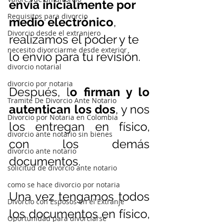
envía inicialmente por 
Requisitos para divorcio
medio electrónico
, 
Divorcio desde el extranjero
realizamos el poder y te 
necesito divorciarme desde exterior
lo envío para tu revisión.
divorcio notarial
divorcio por notaria
Después, l
o firman y lo 
Tramite De Divorcio Ante Notario
autentican los dos
, y nos 
Divorcio por Notaria en Colombia
los entregan en físico, 
divorcio ante notario sin bienes
con los demás 
divorcio ante notario
documentos.
solicitud de divorcio ante notario
como se hace divorcio por notaria
Una vez tengamos todos 
Divorcio con Esposos en el Extranje
los documentos en físico, 
Oportunidad para divorciarse