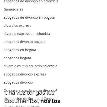
abogados de divorcio en colombia
Gananciales
abogados de divorcio en bogota
divorcios express
divorcio express en colombia
abogados divorcio bogota
abogados en bogota
abogados bogota
divorcio mutuo acuerdo colombia
abogados divorcio express
abogados divorcio
Que se a acuerda en un divorcio?
Una vez tengas los 
Liquidación de Sociedad Conyugal
documentos, 
nos los 
Valores de un divorcio