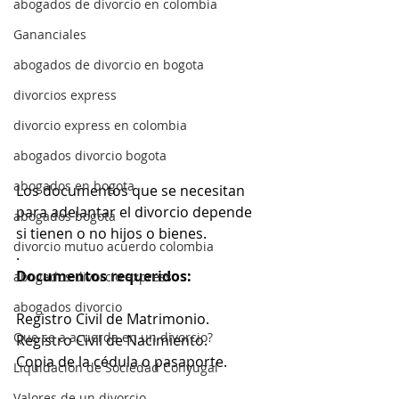
abogados de divorcio en colombia
Gananciales
abogados de divorcio en bogota
divorcios express
divorcio express en colombia
abogados divorcio bogota
abogados en bogota
Los documentos que se necesitan 
para adelantar el divorcio depende 
abogados bogota
si tienen o no hijos o bienes.  
divorcio mutuo acuerdo colombia
.
Documentos requeridos:
abogados divorcio express
abogados divorcio
Registro Civil de Matrimonio.
Que se a acuerda en un divorcio?
Registro Civil de Nacimiento.
Copia de la cédula o pasaporte.
Liquidación de Sociedad Conyugal
Valores de un divorcio