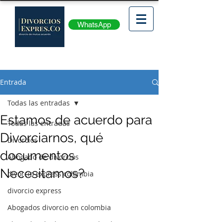
WhatsApp
Entrada
Todas las entradas
Estamos de acuerdo para
Todas las entradas
Divorciarnos, qué
Divorcios
documentos
Abogado de divorcios
Necesitamos?
divorcio express colombia
divorcio express
Abogados divorcio en colombia