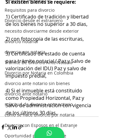
Si existen bienes se requiere: 
Requisitos para divorcio
1) Certificado de tradición y libertad 
Divorcio desde el extranjero
de los bienes no superior a 30 días, 
necesito divorciarme desde exterior
2) con fotocopia de las escrituras, 
divorcio notarial
divorcio por notaria
3) Certificado de estado de cuenta 
para trámite notarial ( Paz y Salvo de 
Tramite De Divorcio Ante Notario
valorización del IDU) Paz y salvo de 
Divorcio por Notaria en Colombia
impuesto predial, 
divorcio ante notario sin bienes
4) Si el inmueble está constituido 
divorcio ante notario
como Propiedad Horizontal, Paz y 
solicitud de divorcio ante notario
Salvo de administración con vigencia 
de los últimos 30 días.
como se hace divorcio por notaria
Divorcio con Esposos en el Extranje
Oportunidad para divorciarse