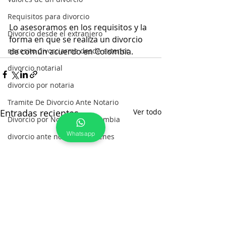
Requisitos para divorcio
Lo asesoramos en los requisitos y la 
Divorcio desde el extranjero
forma en que se realiza un divorcio 
de común acuerdo en Colombia.
necesito divorciarme desde exterior
divorcio notarial
divorcio por notaria
Tramite De Divorcio Ante Notario
Entradas recientes
Ver todo
Divorcio por Notaria en Colombia
Whatsapp
divorcio ante notario sin bienes
divorcio ante notario
solicitud de divorcio ante notario
como se hace divorcio por notaria
Divorcio con Esposos en el Extranje
Oportunidad para divorciarse