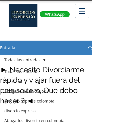
WhatsApp
Entrada
Todas las entradas
► Necesito Divorciarme
Todas las entradas
rápido y viajar fuera del
Divorcios
país soltero, Que debo
Abogado de divorcios
hacer ? ◄
divorcio express colombia
divorcio express
Abogados divorcio en colombia