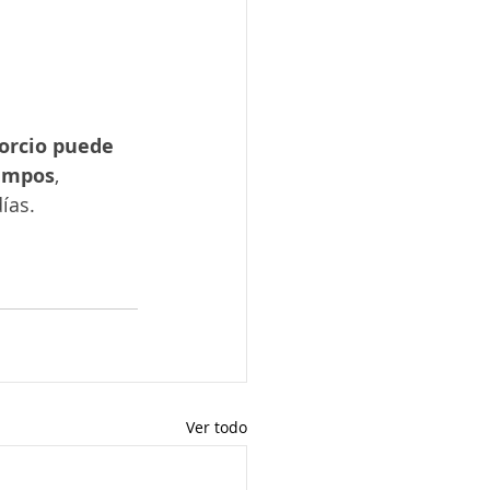
vorcio puede 
iempos
, 
ías.
Ver todo