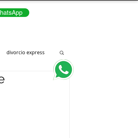
hatsApp
divorcio express
e
Consúltenos
3166291415
a
WhatsApp