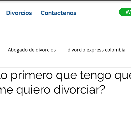
W
Divorcios
Contactenos
Abogado de divorcios
divorcio express colombia
lo primero que tengo qu
ia
abogados de divorcio en colombia
Gananciales
me quiero divorciar?
ota
divorcios express
divorcio express en colombi
abogados en bogota
abogados bogota