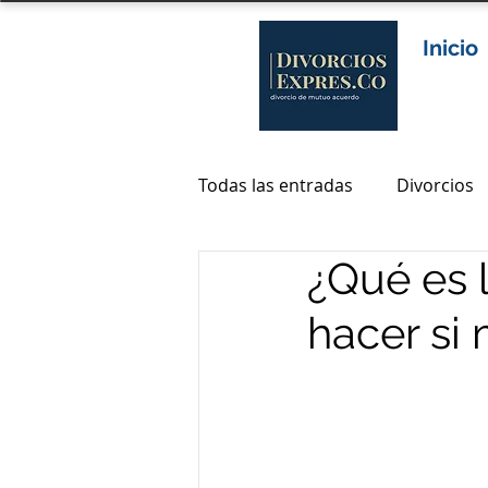
Inicio
Todas las entradas
Divorcios
¿Qué es 
Abogados divorcio en colomb
hacer si 
abogados de divorcio en bog
abogados divorcio bogota