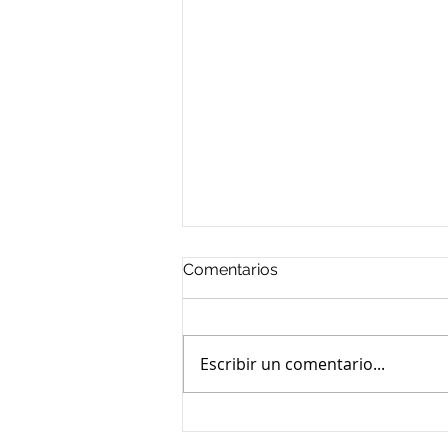
Comentarios
Escribir un comentario...
¿Cuál es el Tipo de Divorcio
Ideal para Ti en Colombia?