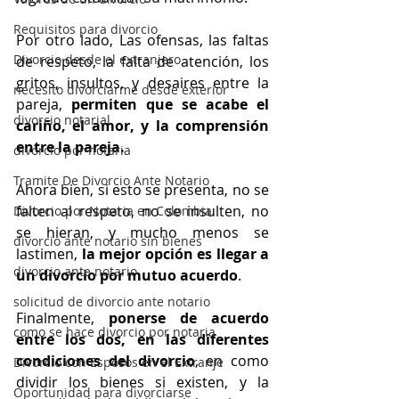
Requisitos para divorcio
Por otro lado, Las ofensas, las faltas 
Divorcio desde el extranjero
de respeto, la falta de atención, los 
gritos, insultos, y desaires entre la 
necesito divorciarme desde exterior
pareja, 
permiten que se acabe el 
divorcio notarial
cariño, el amor, y la comprensión 
entre la pareja.
divorcio por notaria
Tramite De Divorcio Ante Notario
Ahora bien, si esto se presenta, no se 
falten al respeto, no se insulten, no 
Divorcio por Notaria en Colombia
se hieran, y mucho menos se 
divorcio ante notario sin bienes
lastimen, 
la mejor opción es llegar a 
divorcio ante notario
un divorcio por mutuo acuerdo
.
solicitud de divorcio ante notario
Finalmente, 
ponerse de acuerdo 
como se hace divorcio por notaria
entre los dos, en las diferentes 
condiciones del divorcio
, en como 
Divorcio con Esposos en el Extranje
dividir los bienes si existen, y la 
Oportunidad para divorciarse