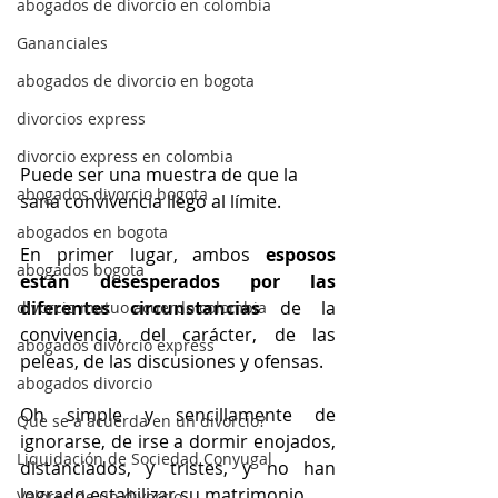
abogados de divorcio en colombia
Gananciales
abogados de divorcio en bogota
divorcios express
divorcio express en colombia
Puede ser una muestra de que la 
abogados divorcio bogota
sana convivencia llego al límite.
abogados en bogota
En primer lugar, ambos 
esposos 
abogados bogota
están desesperados por las 
diferentes circunstancias
 de la 
divorcio mutuo acuerdo colombia
convivencia, del carácter, de las 
abogados divorcio express
peleas, de las discusiones y ofensas. 
abogados divorcio
Oh simple y sencillamente de 
Que se a acuerda en un divorcio?
ignorarse, de irse a dormir enojados, 
Liquidación de Sociedad Conyugal
distanciados, y tristes, y no han 
logrado estabilizar su matrimonio.
Valores de un divorcio