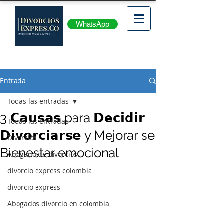
WhatsApp
Entrada
Todas las entradas
3 𝗖𝗮𝘂𝘀𝗮𝘀 para 𝗗𝗲𝗰𝗶𝗱𝗶𝗿
Todas las entradas
𝗗𝗶𝘃𝗼𝗿𝗰𝗶𝗮𝗿𝘀𝗲 y Mejorar se
Divorcios
Bienestar emocional
Abogado de divorcios
divorcio express colombia
divorcio express
Abogados divorcio en colombia