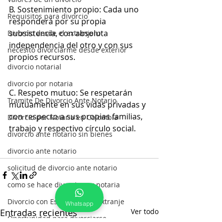
B. Sostenimiento propio: Cada uno 
Requisitos para divorcio
responderá por su propia 
subsistencia, con absoluta 
Divorcio desde el extranjero
independencia del otro y con sus 
necesito divorciarme desde exterior
propios recursos.
divorcio notarial
divorcio por notaria
C. Respeto mutuo: Se respetarán 
Tramite De Divorcio Ante Notario
mutuamente en sus vidas privadas y 
con respecto a sus propias familias, 
Divorcio por Notaria en Colombia
trabajo y respectivo círculo social.
divorcio ante notario sin bienes
divorcio ante notario
solicitud de divorcio ante notario
como se hace divorcio por notaria
Divorcio con Esposos en el Extranje
Whatsapp
Entradas recientes
Ver todo
Oportunidad para divorciarse