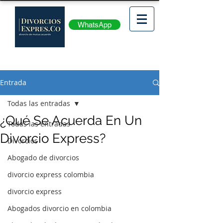
WhatsApp
Entrada
Todas las entradas
¿Qué Se Acuerda En Un
Todas las entradas
Divorcio Express?
Divorcios
Abogado de divorcios
divorcio express colombia
divorcio express
Abogados divorcio en colombia