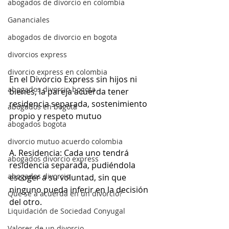
abogados de divorcio en colombia
Gananciales
abogados de divorcio en bogota
divorcios express
divorcio express en colombia
En el Divorcio Express sin hijos ni 
abogados divorcio bogota
bienes, la pareja acuerda tener 
residencia separada, sostenimiento 
abogados en bogota
propio y respeto mutuo
abogados bogota
divorcio mutuo acuerdo colombia
A. Residencia: Cada uno tendrá 
abogados divorcio express
residencia separada, pudiéndola 
abogados divorcio
escoger a su voluntad, sin que 
ninguno pueda inferir en la decisión 
Que se a acuerda en un divorcio?
del otro.
Liquidación de Sociedad Conyugal
Valores de un divorcio