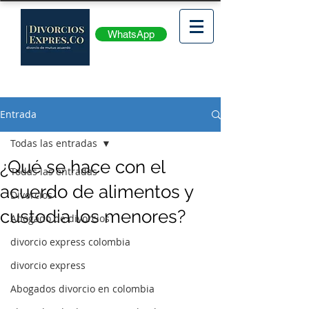
WhatsApp
Entrada
Todas las entradas
¿Qué se hace con el
Todas las entradas
acuerdo de alimentos y
Divorcios
custodia los menores?
Abogado de divorcios
divorcio express colombia
divorcio express
Abogados divorcio en colombia