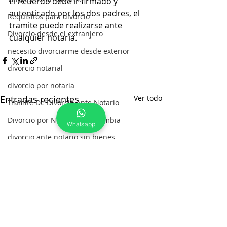
El Acuerdo debe ir firmado y 
autenticado por los dos padres, el 
Requisitos para divorcio
tramite puede realizarse ante 
Divorcio desde el extranjero
cualquier notaria.
necesito divorciarme desde exterior
divorcio notarial
divorcio por notaria
Entradas recientes
Ver todo
Tramite De Divorcio Ante Notario
Divorcio por Notaria en Colombia
Whatsapp
divorcio ante notario sin bienes
divorcio ante notario
solicitud de divorcio ante notario
como se hace divorcio por notaria
Divorcio con Esposos en el Extranje
Oportunidad para divorciarse