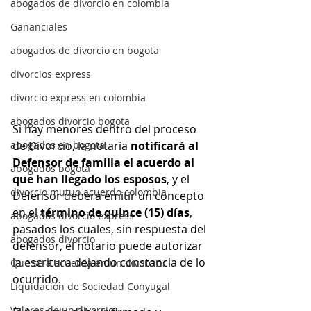
abogados de divorcio en colombia
Gananciales
abogados de divorcio en bogota
divorcios express
divorcio express en colombia
abogados divorcio bogota
Si hay menores dentro del proceso 
de Divorcio, la notaría 
notificará al 
abogados en bogota
Defensor de familia el acuerdo al 
abogados bogota
que han llegado los esposos
, y el 
divorcio mutuo acuerdo colombia
Defensor deberá emitir un concepto 
en el 
término de quince (15) días
, 
abogados divorcio express
pasados los cuales, sin respuesta del 
abogados divorcio
defensor, el notario puede autorizar 
la escritura dejando constancia de lo 
Que se a acuerda en un divorcio?
ocurrido.
Liquidación de Sociedad Conyugal
Valores de un divorcio