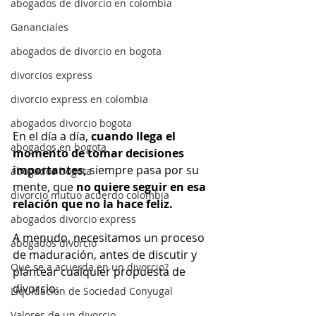
abogados de divorcio en colombia
Gananciales
abogados de divorcio en bogota
divorcios express
divorcio express en colombia
abogados divorcio bogota
En el día a día,
 cuando llega el 
abogados en bogota
momento de tomar decisiones 
importantes,
 siempre pasa por su 
abogados bogota
mente, que 
no quiere seguir en esa 
divorcio mutuo acuerdo colombia
relación que no la hace feliz.
abogados divorcio express
A menudo, necesitamos un proceso 
abogados divorcio
de maduración, antes de discutir y 
Que se a acuerda en un divorcio?
plantear cualquier propuesta de 
divorcio. 
Liquidación de Sociedad Conyugal
Valores de un divorcio