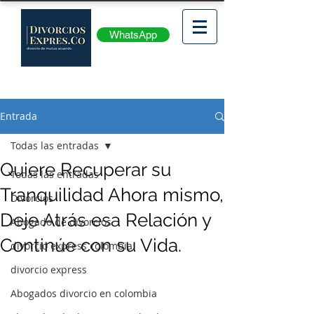
WhatsApp
Entrada
Todas las entradas
Quiere Recuperar su
Todas las entradas
Tranquilidad Ahora mismo,
Divorcios
Deje Atrás esa Relación y
Abogado de divorcios
Continúe con su Vida.
divorcio express colombia
divorcio express
Abogados divorcio en colombia