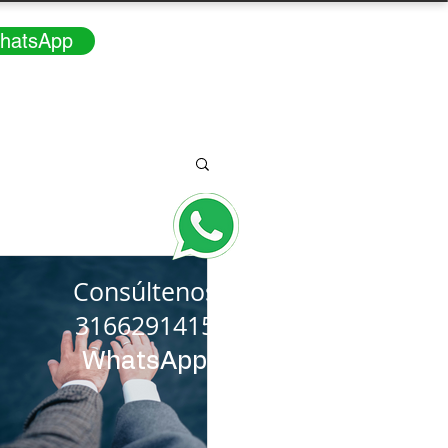
hatsApp
Consúltenos
3166291415
WhatsApp