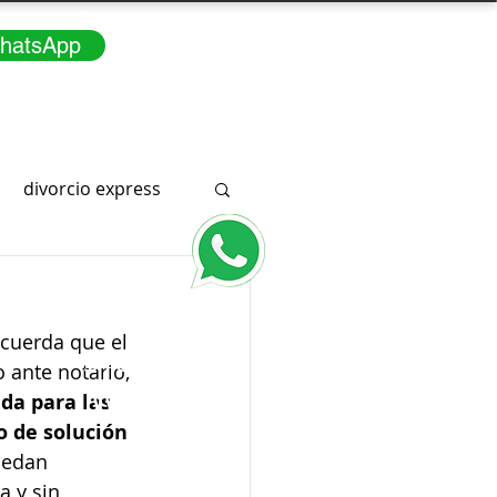
hatsApp
divorcio express
Consúltenos
ecuerda que el 
3166291415
a
 ante notario, 
WhatsApp
da para las 
 de solución 
uedan 
a y sin 