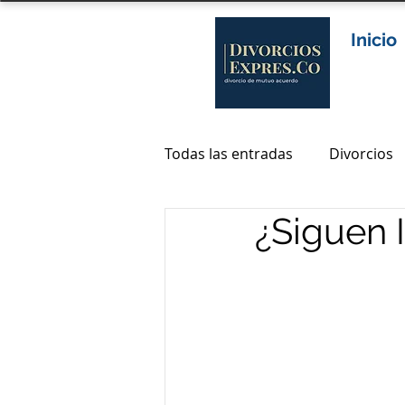
Inicio
Todas las entradas
Divorcios
¿Siguen 
Abogados divorcio en colomb
abogados de divorcio en bog
abogados divorcio bogota