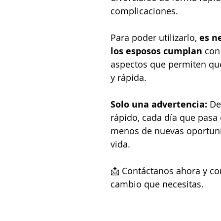
complicaciones.
mbia
abogados divorcio express
abogados divorci
Para poder utilizarlo, 
es n
los esposos cumplan
 con
cio?
Liquidación de Sociedad Conyugal
Valores de 
aspectos que permiten que
y rápida.
Divorcio desde el extranjero
necesito divorciarme desd
Solo una advertencia:
 De
rápido, cada día que pasa 
menos de nuevas oportuni
 por notaria
Tramite De Divorcio Ante Notario
vida.
📩 Contáctanos ahora y co
mbia
divorcio ante notario sin bienes
divorcio ante
cambio que necesitas.
ario
como se hace divorcio por notaria