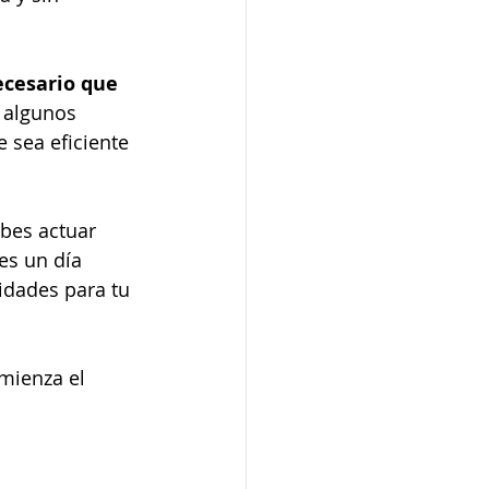
o
ecesario que 
 algunos 
un divorcio
 sea eficiente 
e exterior
bes actuar 
es un día 
dades para tu 
mienza el 
 notario