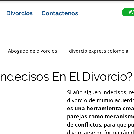
W
Divorcios
Contactenos
Abogado de divorcios
divorcio express colombia
Indecisos En El Divorcio?
ia
abogados de divorcio en colombia
Gananciales
Si aún siguen indecisos, r
ota
divorcios express
divorcio express en colombi
divorcio de mutuo acuerdo
es una herramienta crea
parejas como mecanismo
abogados en bogota
abogados bogota
de conflictos
, para que p
divorciarse de forma rápid