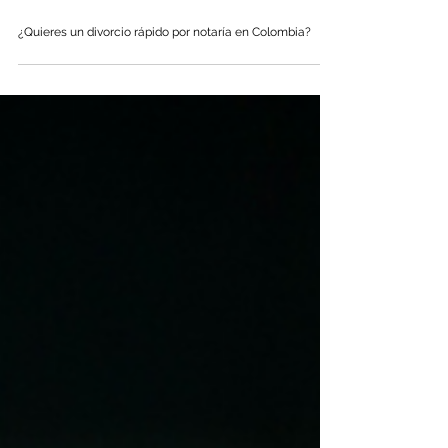
¿Quieres un divorcio rápido por notaría en Colombia?