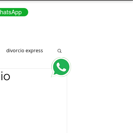
hatsApp
divorcio express
io
Consúltenos
3166291415
a
WhatsApp