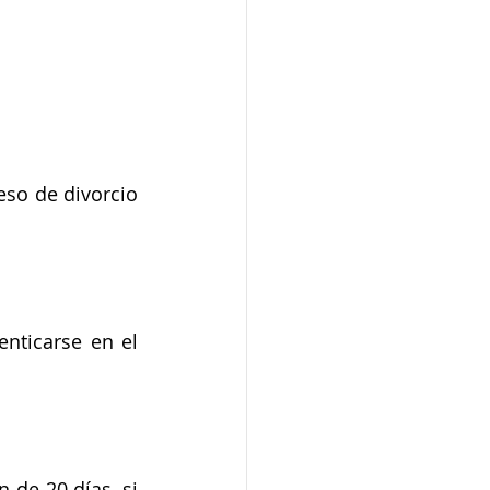
so de divorcio 
nticarse en el 
de 20 días, si 