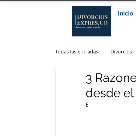
Inicio
Todas las entradas
Divorcios
3 Razones
Abogados divorcio en colomb
desde el 
abogados de divorcio en bog
E
abogados divorcio bogota