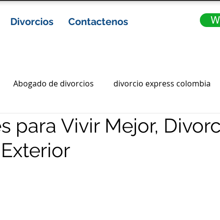
W
Divorcios
Contactenos
Abogado de divorcios
divorcio express colombia
 para Vivir Mejor, Divorc
ia
abogados de divorcio en colombia
Gananciales
Exterior
ota
divorcios express
divorcio express en colombi
abogados en bogota
abogados bogota