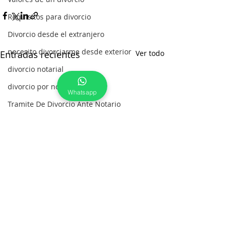
Requisitos para divorcio
Divorcio desde el extranjero
necesito divorciarme desde exterior
Entradas recientes
Ver todo
divorcio notarial
divorcio por notaria
Whatsapp
Tramite De Divorcio Ante Notario
Divorcio por Notaria en Colombia
divorcio ante notario sin bienes
divorcio ante notario
solicitud de divorcio ante notario
como se hace divorcio por notaria
Divorcio con Esposos en el Extranje
Oportunidad para divorciarse