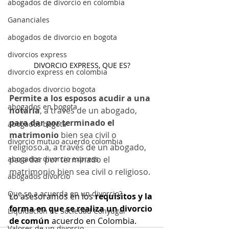
abogados de divorcio en colombia
Gananciales
abogados de divorcio en bogota
divorcios express
DIVORCIO EXPRESS, QUE ES?
divorcio express en colombia
abogados divorcio bogota
Permite a los esposos acudir a una 
abogados en bogota
notaría
, a través de un abogado, 
para dar por terminado el 
abogados bogota
matrimonio
 bien sea civil o 
divorcio mutuo acuerdo colombia
religioso.a, a través de un abogado, 
abogados divorcio express
para dar por terminado el 
matrimonio bien sea civil o religioso.
abogados divorcio
Que se a acuerda en un divorcio?
Lo asesoramos en los 
requisitos y la 
forma en que se realiza un divorcio 
Liquidación de Sociedad Conyugal
de común 
acuerdo en Colombia.
Valores de un divorcio