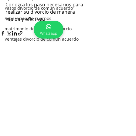
Conozca los paso necesarios para 
Pasos divorcio de común acuerdo
realizar su divorcio de manera 
Separación de cuerpos
rápida y efectiva.
matrimonio despues del divorcio
Whatsapp
Ventajas divorcio de común acuerdo
¿Qué hay detrás de cada divorcio?
Entradas recientes
Ver todo
¿Cómo saber dónde está mi registro?
¿Cómo saber si aparezco divorciado?
Matrimonio religioso sin registrar
Capitulaciones matrimoniales
Qué Diferencia hay entre Separación
Divorcio igualitario
Quiero Divorciarme Pero compre casa
Si No Le Ponen Nota Marginal