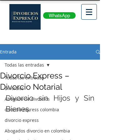
WhatsApp
Entrada
Todas las entradas
Divorcio Express –
Todas las entradas
Divorcio Notarial
Divorcios
Divorcio sin Hijos y Sin 
Abogado de divorcios
Bienes.
divorcio express colombia
divorcio express
Abogados divorcio en colombia