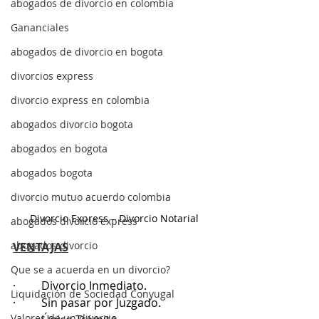
abogados de divorcio en colombia
Gananciales
abogados de divorcio en bogota
divorcios express
divorcio express en colombia
abogados divorcio bogota
abogados en bogota
abogados bogota
divorcio mutuo acuerdo colombia
Divorcio Express – Divorcio Notarial
abogados divorcio express
abogados divorcio
VENTAJAS
Que se a acuerda en un divorcio?
·         Divorcio Inmediato.
Liquidación de Sociedad Conyugal
·         Sin pasar por Juzgado.
Valores de un divorcio