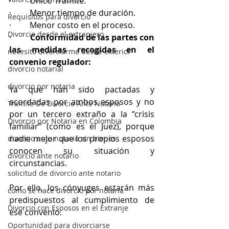
·         Único Trámite.
·         Menor tiempo de duración.
Requisitos para divorcio
·         Menor costo en el proceso.
Divorcio desde el extranjero
·         
Conformidad de las partes con 
las medidas recogidas en el 
necesito divorciarme desde exterior
convenio regulador: 
divorcio notarial
divorcio por notaria
Ya que han sido pactadas y 
acordadas por ambos esposos y no 
Tramite De Divorcio Ante Notario
por un tercero extraño a la “crisis 
Divorcio por Notaria en Colombia
familiar” (como es el Juez), porque 
nadie mejor que los propios esposos 
divorcio ante notario sin bienes
conocen su situación y 
divorcio ante notario
circunstancias. 
solicitud de divorcio ante notario
Por ello, los cónyuges estarán más 
como se hace divorcio por notaria
predispuestos al cumplimiento de 
Divorcio con Esposos en el Extranje
ese convenio.
Oportunidad para divorciarse