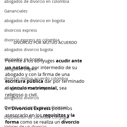
abogados de divorcio en colombia
Gananciales
abogados de divorcio en bogota
divorcios express
divorcio express en colombia
DIVORCIO POR MUTUO ACUERDO
abogados divorcio bogota
abogados en bogota
Permite a los cónyuges 
acudir ante 
un notario
, por intermedio de su 
abogados bogota
abogado y con la firma de una 
divorcio mutuo acuerdo colombia
escritura pública
 dar por terminado 
el 
vinculo matrimonial,
 sea 
abogados divorcio express
religioso o civil.
abogados divorcio
Que se a acuerda en un divorcio?
En 
Divorcios Express
 podemos 
asesorarlo en los 
requisitos y la 
Liquidación de Sociedad Conyugal
forma
 como se realiza un 
divorcio 
Valores de un divorcio