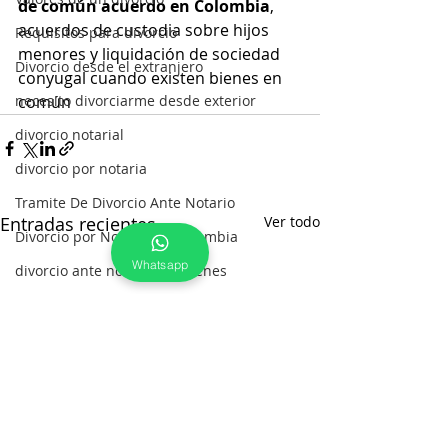
de común acuerdo en Colombia
, 
acuerdos de custodia sobre hijos 
Requisitos para divorcio
menores y liquidación de sociedad 
Divorcio desde el extranjero
conyugal cuando existen bienes en 
necesito divorciarme desde exterior
común
divorcio notarial
divorcio por notaria
Tramite De Divorcio Ante Notario
Entradas recientes
Ver todo
Divorcio por Notaria en Colombia
Whatsapp
divorcio ante notario sin bienes
divorcio ante notario
solicitud de divorcio ante notario
como se hace divorcio por notaria
Divorcio con Esposos en el Extranje
Oportunidad para divorciarse