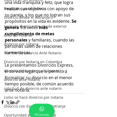
una vida tranquila y feliz, que logra 
realizar sus objetivos con apoyo de 
Requisitos para divorcio
su pareja, y los que no logran sus 
Divorcio desde el extranjero
propósitos en la vida es evidente. 
Se 
necesito divorciarme desde exterior
genera
 9.8 veces 
más 
cumplimiento de metas 
divorcio notarial
personales 
y familiares, cuando las 
divorcio por notaria
personas salen de relaciones 
tormentosas.
Tramite De Divorcio Ante Notario
Divorcio por Notaria en Colombia
Le presentamos Divorcios Express, 
divorcio ante notario sin bienes
el servicio legal que le permitirá 
formalizar su divorcio en el menor 
divorcio ante notario
tiempo posible, de común acuerdo 
solicitud de divorcio ante notario
ante notaría.
como se hace divorcio por notaria
Divorcio con Esposos en el Extranje
Whatsapp
Oportunidad para divorciarse