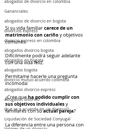
abogados de divorcio en colombia
Gananciales
abogados de divorcio en bogota
Si su vida familiar 
carece de un 
divorcios express
matrimonio con cariño
 y objetivos 
divorcio express en colombia
comunes.
abogados divorcio bogota
Difícilmente podrá seguir adelante 
abogados en bogota
con una vida feliz.
abogados bogota
Permítame hacerle una pregunta 
divorcio mutuo acuerdo colombia
incómoda:
abogados divorcio express
¿Cree que 
ha podido cumplir con 
abogados divorcio
sus objetivos individuales 
y 
Que se a acuerda en un divorcio?
familiares con su 
actual pareja
?
Liquidación de Sociedad Conyugal
La diferencia entre una persona con 
Valores de un divorcio