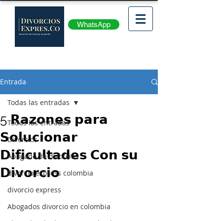
WhatsApp
Entrada
Todas las entradas
5 𝗥𝗮𝘇𝗼𝗻𝗲𝘀 𝗽𝗮𝗿𝗮
Todas las entradas
𝗦𝗼𝗹𝘂𝗰𝗶𝗼𝗻𝗮𝗿
Divorcios
𝗗𝗶𝗳𝗶𝗰𝘂𝗹𝘁𝗮𝗱𝗲𝘀 𝗖𝗼𝗻 𝘀𝘂
Abogado de divorcios
𝗗𝗶𝘃𝗼𝗿𝗰𝗶𝗼
divorcio express colombia
divorcio express
Abogados divorcio en colombia