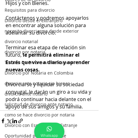
Hijos y con Bienes.
Requisitos para divorcio
Contáctenos y podremos apoyarlos 
Divorcio desde el extranjero
en encontrar alguna solución para 
necesito divorciarme desde exterior
adelantar su divorcio.
divorcio notarial
Terminar esa etapa de relación sin 
divorcio por notaria
futuro, 
le permitirá eliminar el 
Estrés que vive a diario y aprender 
Tramite De Divorcio Ante Notario
nuevas cosas.
Divorcio por Notaria en Colombia
divorcio ante notario sin bienes
Divorciarse y liquidar su sociedad 
conyugal, le darán un giro a su vida y 
divorcio ante notario
podrá continuar hacia delante con el 
solicitud de divorcio ante notario
apoyo de sus amigos y su familia.
como se hace divorcio por notaria
Divorcio con Esposos en el Extranje
Oportunidad para divorciarse
Whatsapp