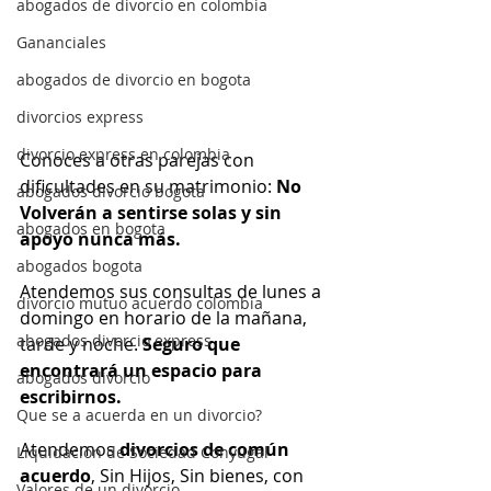
abogados de divorcio en colombia
Gananciales
abogados de divorcio en bogota
divorcios express
divorcio express en colombia
Conoces a otras parejas con 
dificultades en su matrimonio:
 No 
abogados divorcio bogota
Volverán a sentirse solas y sin 
abogados en bogota
apoyo nunca más.
abogados bogota
Atendemos sus consultas de lunes a 
divorcio mutuo acuerdo colombia
domingo en horario de la mañana, 
abogados divorcio express
tarde y noche. 
Seguro que 
encontrará un espacio para 
abogados divorcio
escribirnos.
Que se a acuerda en un divorcio?
Atendemos 
divorcios de común 
Liquidación de Sociedad Conyugal
acuerdo
, Sin Hijos, Sin bienes, con 
Valores de un divorcio