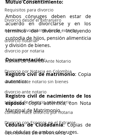
Mutuo Consentimiento:
Requisitos para divorcio
Ambos cónyuges deben estar de 
Divorcio desde el extranjero
acuerdo en divorciarse y en los 
necesito divorciarme desde exterior
términos del divorcio, incluyendo 
custodia de hijos, pensión alimenticia 
divorcio notarial
y división de bienes.
divorcio por notaria
Documentación:
Tramite De Divorcio Ante Notario
Divorcio por Notaria en Colombia
Registro civil de matrimonio
: Copia 
autentica.
divorcio ante notario sin bienes
divorcio ante notario
Registro civil de nacimiento de los 
solicitud de divorcio ante notario
esposos
: Copia autentica, con Nota 
Marginal de Matrimonio.
como se hace divorcio por notaria
Divorcio con Esposos en el Extranje
Cédulas de Ciudadanía
: Copias de 
las cédulas de ambos cónyuges.
Oportunidad para divorciarse