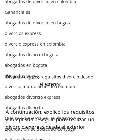
abogados de divorcio en colombia
Gananciales
abogados de divorcio en bogota
divorcios express
divorcio express en colombia
abogados divorcio bogota
abogados en bogota
abogados bogota
Divorcio expres, requisitos divorcio desde 
el exterior
divorcio mutuo acuerdo colombia
abogados divorcio express
abogados divorcio
A continuación, explico los requisitos 
Que se a acuerda en un divorcio?
y los pasos a seguir para realizar un 
divorcio express desde el exterior.
Liquidación de Sociedad Conyugal
Valores de un divorcio