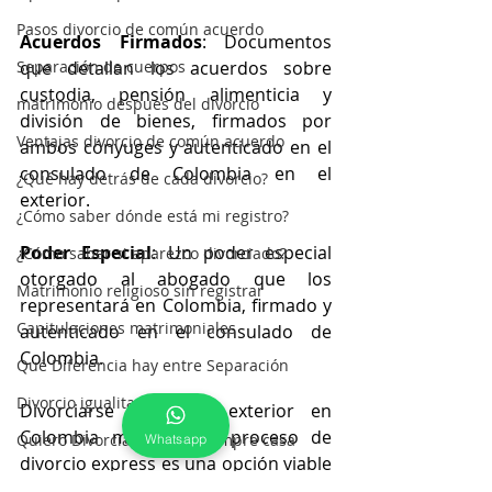
Pasos divorcio de común acuerdo
Acuerdos Firmados
: Documentos 
Separación de cuerpos
que detallan los acuerdos sobre 
custodia, pensión alimenticia y 
matrimonio despues del divorcio
división de bienes, firmados por 
Ventajas divorcio de común acuerdo
ambos cónyuges y autenticado en el 
consulado de Colombia en el 
¿Qué hay detrás de cada divorcio?
exterior.
¿Cómo saber dónde está mi registro?
Poder Especial
: Un poder especial 
¿Cómo saber si aparezco divorciado?
otorgado al abogado que los 
Matrimonio religioso sin registrar
representará en Colombia, firmado y 
Capitulaciones matrimoniales
autenticado en el consulado de 
Colombia.
Qué Diferencia hay entre Separación
Divorcio igualitario
Divorciarse desde el exterior en 
Colombia mediante el proceso de 
Quiero Divorciarme Pero compre casa
Whatsapp
divorcio express es una opción viable 
Si No Le Ponen Nota Marginal
y eficiente para parejas que están de 