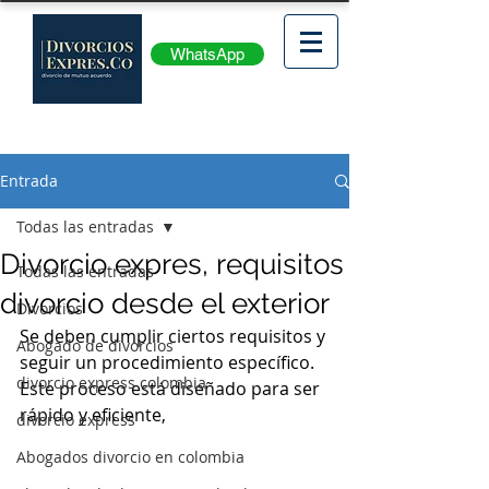
WhatsApp
Entrada
Todas las entradas
Divorcio expres, requisitos
Todas las entradas
divorcio desde el exterior
Divorcios
Se deben cumplir ciertos requisitos y 
Abogado de divorcios
seguir un procedimiento específico. 
divorcio express colombia
Este proceso está diseñado para ser 
rápido y eficiente, 
divorcio express
Abogados divorcio en colombia