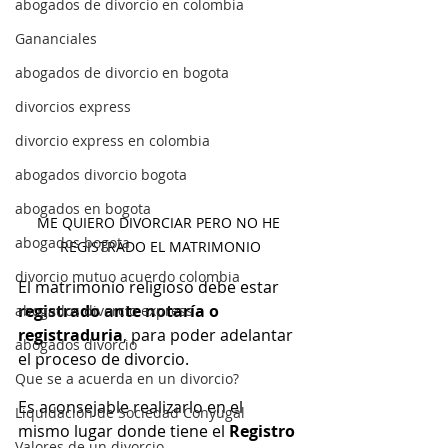
abogados de divorcio en colombia
Gananciales
abogados de divorcio en bogota
divorcios express
divorcio express en colombia
abogados divorcio bogota
abogados en bogota
ME QUIERO DIVORCIAR PERO NO HE 
abogados bogota
REGISTRADO EL MATRIMONIO
divorcio mutuo acuerdo colombia
El matrimonio religioso debe estar 
registrado ante notaría o 
abogados divorcio express
registraduria
, para poder adelantar 
abogados divorcio
el proceso de divorcio.
Que se a acuerda en un divorcio?
Es aconsejable realizarlo en el 
Liquidación de Sociedad Conyugal
mismo lugar donde tiene el 
Registro 
Valores de un divorcio