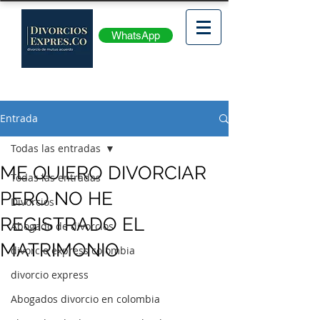
WhatsApp
Entrada
Todas las entradas
ME QUIERO DIVORCIAR
Todas las entradas
PERO NO HE
Divorcios
REGISTRADO EL
Abogado de divorcios
MATRIMONIO
divorcio express colombia
divorcio express
Abogados divorcio en colombia