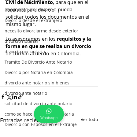
Civil de Nacimiento
, para que en el 
momento del divorcio pueda 
Requisitos para divorcio
solicitar todos los documentos en el 
Divorcio desde el extranjero
mismo lugar.
necesito divorciarme desde exterior
Lo asesoramos en los 
requisitos y la 
divorcio notarial
forma en que se realiza un divorcio
divorcio por notaria
de común acuerdo en Colombia.
Tramite De Divorcio Ante Notario
Divorcio por Notaria en Colombia
divorcio ante notario sin bienes
divorcio ante notario
solicitud de divorcio ante notario
como se hace divorcio por notaria
Whatsapp
Entradas recientes
Ver todo
Divorcio con Esposos en el Extranje
Oportunidad para divorciarse