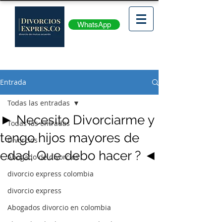
WhatsApp
Entrada
Todas las entradas
► Necesito Divorciarme y
Todas las entradas
tengo hijos mayores de
Divorcios
edad, Que debo hacer ? ◄
Abogado de divorcios
divorcio express colombia
divorcio express
Abogados divorcio en colombia