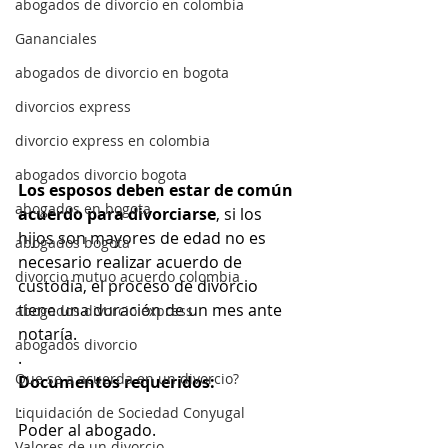
abogados de divorcio en colombia
Gananciales
abogados de divorcio en bogota
divorcios express
divorcio express en colombia
abogados divorcio bogota
Los esposos deben estar de común 
abogados en bogota
acuerdo para divorciarse
, si los 
hijos son mayores de edad no es 
abogados bogota
necesario realizar acuerdo de 
divorcio mutuo acuerdo colombia
custodia, el proceso de divorcio 
tiene una duración de un mes ante 
abogados divorcio express
notaría.
abogados divorcio
.
Que se a acuerda en un divorcio?
Documentos requeridos:
.
Liquidación de Sociedad Conyugal
Poder al abogado.
Valores de un divorcio