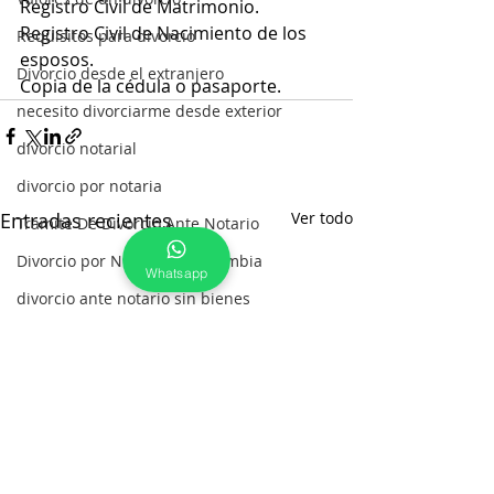
Registro Civil de Matrimonio.
Registro Civil de Nacimiento de los 
Requisitos para divorcio
esposos.
Divorcio desde el extranjero
Copia de la cédula o pasaporte.
necesito divorciarme desde exterior
divorcio notarial
divorcio por notaria
Entradas recientes
Ver todo
Tramite De Divorcio Ante Notario
Divorcio por Notaria en Colombia
Whatsapp
divorcio ante notario sin bienes
divorcio ante notario
solicitud de divorcio ante notario
como se hace divorcio por notaria
Divorcio con Esposos en el Extranje
Oportunidad para divorciarse