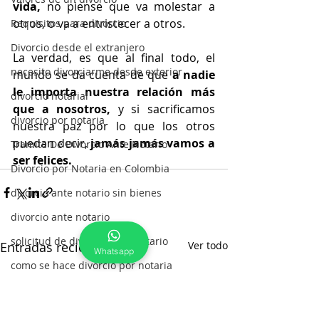
vida, 
no piense que va molestar a 
otros, o va a entristecer a otros.
Requisitos para divorcio
Divorcio desde el extranjero
La verdad, es que al final todo, el 
necesito divorciarme desde exterior
mundo se da cuenta de que
 a nadie 
le importa nuestra relación más 
divorcio notarial
que a nosotros, 
y si sacrificamos 
divorcio por notaria
nuestra paz por lo que los otros 
puedan decir,
 jamás jamás vamos a 
Tramite De Divorcio Ante Notario
ser felices.
Divorcio por Notaria en Colombia
divorcio ante notario sin bienes
divorcio ante notario
solicitud de divorcio ante notario
Entradas recientes
Ver todo
Whatsapp
como se hace divorcio por notaria
Divorcio con Esposos en el Extranje
Oportunidad para divorciarse