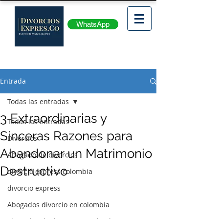
WhatsApp
Entrada
Todas las entradas
3 Extraordinarias y
Todas las entradas
Sinceras Razones para
Divorcios
Abandonar un Matrimonio
Abogado de divorcios
Destructivo
divorcio express colombia
divorcio express
Abogados divorcio en colombia