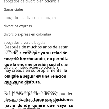
abogados de divorcio en colombia
Gananciales
abogados de divorcio en bogota
divorcios express
divorcio express en colombia
abogados divorcio bogota
Después de muchos años de estar 
abogados en bogota
casado, 
siente que ya su relación 
no está funcionando, no permita 
abogados bogota
que la enorme presión social
 que 
divorcio mutuo acuerdo colombia
hay creada en su propia mente, 
lo 
abogados divorcio express
obligue a seguir en una relación 
que ya no disfruta.
abogados divorcio
Que se a acuerda en un divorcio?
No piense que los demás, pueden 
desaprobarlos, 
tome sus decisiones 
Liquidación de Sociedad Conyugal
hacia donde quiere que vaya su 
Valores de un divorcio