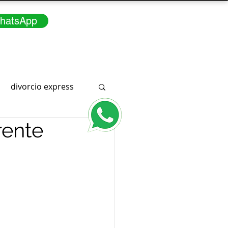
hatsApp
divorcio express
rente
Consúltenos
3166291415
a
WhatsApp