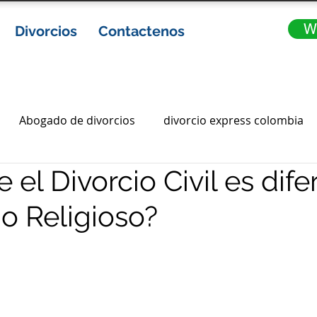
W
Divorcios
Contactenos
Abogado de divorcios
divorcio express colombia
el Divorcio Civil es dife
ia
abogados de divorcio en colombia
Gananciales
io Religioso?
ota
divorcios express
divorcio express en colombi
abogados en bogota
abogados bogota