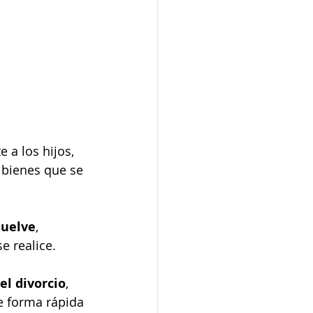
e a los hijos, 
 bienes que se 
suelve
, 
e realice.
el divorcio
, 
e forma rápida 