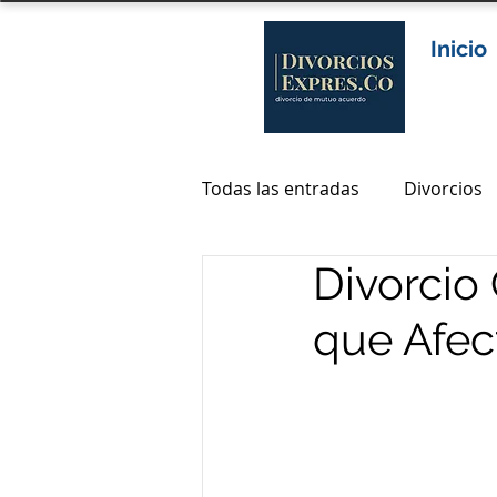
Inicio
Todas las entradas
Divorcios
Divorcio 
Abogados divorcio en colomb
que Afec
abogados de divorcio en bog
abogados divorcio bogota