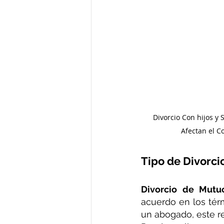
divorcio mutuo acuerdo colo
Que se a acuerda en un divor
Requisitos para divorcio
Divorcio Con hijos y 
Afectan el Co
divorcio notarial
divorcio
Tipo de Divorci
Divorcio por Notaria en Colo
Divorcio de Mutu
acuerdo en los térm
un abogado, este re
solicitud de divorcio ante not