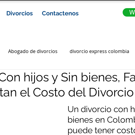
W
Divorcios
Contactenos
Abogado de divorcios
divorcio express colombia
Con hijos y Sin bienes, F
ia
abogados de divorcio en colombia
Gananciales
tan el Costo del Divorcio
ota
divorcios express
divorcio express en colombi
Un divorcio con hi
bienes en Colomb
abogados en bogota
abogados bogota
puede tener cost