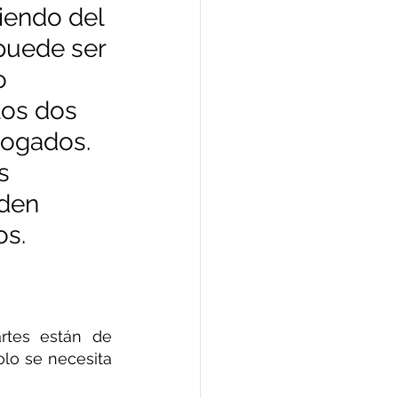
iendo del 
o
puede ser 
o 
los dos 
un divorcio
bogados. 
s 
e exterior
den 
os.
 notario
tes están de 
lo se necesita 