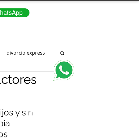
hatsApp
divorcio express
actores
Consúltenos
3166291415
a
jos y sin 
WhatsApp
ia 
os 