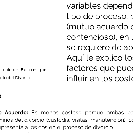
variables depend
mbia
abogados divorcio express
abogados divorci
tipo de proceso, 
(mutuo acuerdo 
contencioso), en 
cio?
Liquidación de Sociedad Conyugal
Valores de 
se requiere de a
Aquí le explico lo
Divorcio desde el extranjero
necesito divorciarme desd
factores que pue
Sin bienes, Factores que 
influir en los cost
sto del Divorcio
 por notaria
Tramite De Divorcio Ante Notario
o
mbia
divorcio ante notario sin bienes
divorcio ante
o Acuerdo:
 Es menos costoso porque ambas par
inos del divorcio (custodia, visitas, manutención). So
presenta a los dos en el proceso de divorcio.
ario
como se hace divorcio por notaria