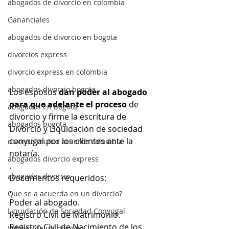
abogados de divorcio en colombia
Gananciales
abogados de divorcio en bogota
divorcios express
divorcio express en colombia
abogados divorcio bogota
Los esposos 
dan poder al abogado 
para que adelante el proceso
 de 
abogados en bogota
divorcio y firme la escritura de 
abogados bogota
Divorcio y Liquidación de sociedad 
conyugal por los clientes ante la 
divorcio mutuo acuerdo colombia
notaría.
abogados divorcio express
.
abogados divorcio
Documentos requeridos:
.
Que se a acuerda en un divorcio?
Poder al abogado.
Liquidación de Sociedad Conyugal
Registro Civil de Matrimonio.
Registro Civil de Nacimiento de los 
Valores de un divorcio