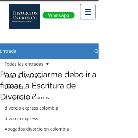
WhatsApp
Entrada
Todas las entradas
Para divorciarme debo ir a
Todas las entradas
firmar la Escritura de
Divorcios
Divorcio ?
Abogado de divorcios
divorcio express colombia
divorcio express
Abogados divorcio en colombia