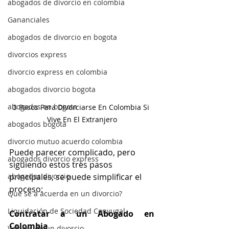
abogados de divorcio en colombia
Gananciales
abogados de divorcio en bogota
divorcios express
divorcio express en colombia
abogados divorcio bogota
abogados en bogota
3 Pasos Para Divorciarse En Colombia Si 
Vive En El Extranjero
abogados bogota
divorcio mutuo acuerdo colombia
Puede parecer complicado, pero 
abogados divorcio express
siguiendo estos tres pasos 
abogados divorcio
principales, se puede simplificar el 
proceso:
Que se a acuerda en un divorcio?
Liquidación de Sociedad Conyugal
Contratar a un Abogado en 
Colombia
Valores de un divorcio