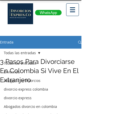
WhatsApp
Entrada
Todas las entradas
3 Pasos Para Divorciarse
Todas las entradas
En Colombia Si Vive En El
Divorcios
Extranjero
Abogado de divorcios
divorcio express colombia
divorcio express
Abogados divorcio en colombia