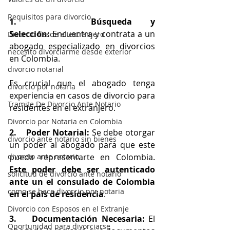
Requisitos para divorcio
1.    Búsqueda y 
Selección:
 Encuentra y contrata a un 
Divorcio desde el extranjero
abogado especializado en divorcios 
necesito divorciarme desde exterior
en Colombia.
divorcio notarial
Es crucial que el abogado tenga 
divorcio por notaria
experiencia en casos de divorcio para 
Tramite De Divorcio Ante Notario
residentes en el extranjero.
Divorcio por Notaria en Colombia
2.    Poder Notarial:
 Se debe otorgar 
divorcio ante notario sin bienes
un poder al abogado para que este 
divorcio ante notario
pueda representarte en Colombia. 
Este poder debe ser autenticado 
solicitud de divorcio ante notario
ante un el consulado de Colombia 
como se hace divorcio por notaria
en el país de residencia
.
Divorcio con Esposos en el Extranje
3.    Documentación Necesaria:
 El 
Oportunidad para divorciarse